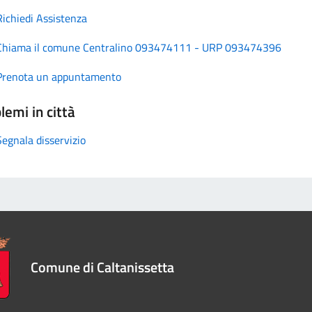
Richiedi Assistenza
Chiama il comune Centralino 093474111 - URP 093474396
Prenota un appuntamento
lemi in città
Segnala disservizio
Comune di Caltanissetta