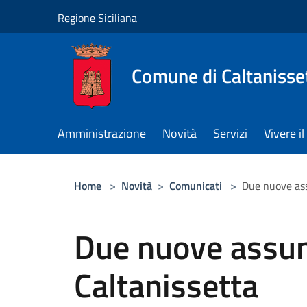
Salta al contenuto principale
Regione Siciliana
Comune di Caltanisse
Amministrazione
Novità
Servizi
Vivere 
Home
>
Novità
>
Comunicati
>
Due nuove ass
Due nuove assun
Caltanissetta