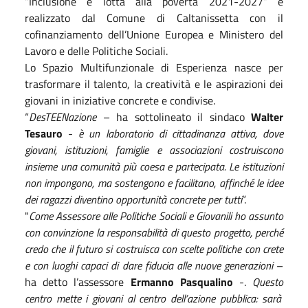
“Inclusione e lotta alla povertà 2021-2027” e
realizzato dal Comune di Caltanissetta con il
cofinanziamento dell’Unione Europea e Ministero del
Lavoro e delle Politiche Sociali.
Lo Spazio Multifunzionale di Esperienza
nasce per
trasformare il talento, la creatività e le aspirazioni dei
giovani in iniziative concrete e condivise.
“
DesTEENazione
– ha sottolineato il sindaco
Walter
Tesauro
-
è un laboratorio di cittadinanza attiva, dove
giovani, istituzioni, famiglie e associazioni costruiscono
insieme una comunità più coesa e partecipata. Le istituzioni
non impongono, ma sostengono e facilitano, affinché le idee
dei ragazzi diventino opportunità concrete per tutti
”.
"
Come Assessore alle Politiche Sociali e Giovanili ho assunto
con convinzione la responsabilità di questo progetto, perché
credo che il futuro si costruisca con scelte politiche con crete
e con luoghi capaci di dare fiducia alle nuove generazioni
–
ha detto l’assessore
Ermanno Pasqualino
-.
Questo
centro mette i giovani al centro dell’azione pubblica: sarà