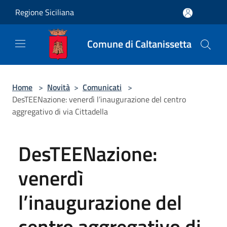
Salta al contenuto principale
Regione Siciliana
Comune di Caltanissetta
Home
>
Novità
>
Comunicati
>
DesTEENazione: venerdì l’inaugurazione del centro
aggregativo di via Cittadella
DesTEENazione:
venerdì
l’inaugurazione del
centro aggregativo di