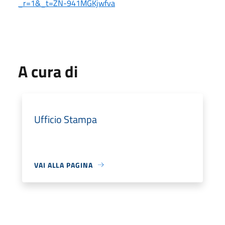
_r=1&_t=ZN-941MGKjwfva
A cura di
Ufficio Stampa
VAI ALLA PAGINA