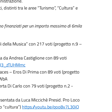
inistrazione.
 distinti tra le aree “Turismo”, “Cultura” e
no finanziati per un importo massimo di 6mila
li della Musica” con 217 voti (progetto n.9 –
a da Andrea Castiglione con 89 voti
/OJ3_zTUHMmc
aces – Eros Di Prima con 89 voti (progetto
nWbA
rta Di Carlo con 79 voti (progetto n.2 -
sentata da Luca Miccichè Presid. Pro Loco
o “cultura”)
https://youtu.be/qoo8v7L30iQ