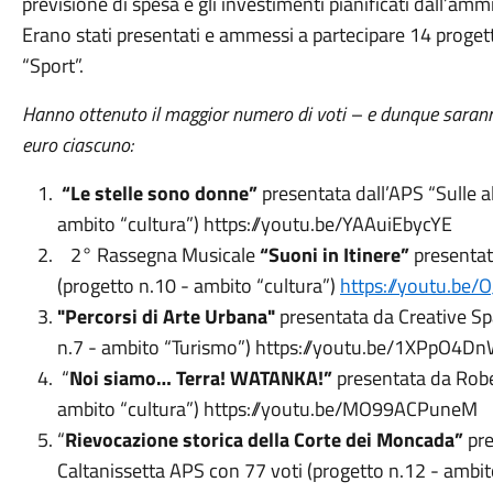
previsione di spesa e gli investimenti pianificati dall’amm
Erano stati presentati e ammessi a partecipare 14 progetti,
“Sport”.
Hanno ottenuto il maggior numero di voti – e dunque saran
euro ciascuno:
“Le stelle sono donne”
presentata dall’APS “Sulle a
ambito “cultura”) https://youtu.be/YAAuiEbycYE
2° Rassegna Musicale
“Suoni in Itinere”
presentat
(progetto n.10 - ambito “cultura”)
https://youtu.be
"Percorsi di Arte Urbana"
presentata da Creative Sp
n.7 - ambito “Turismo”) https://youtu.be/1XPpO4D
“
Noi siamo… Terra! WATANKA!”
presentata da Robe
ambito “cultura”) https://youtu.be/MO99ACPuneM
“
Rievocazione storica della Corte dei Moncada”
pre
Caltanissetta APS con 77 voti (progetto n.12 - ambit