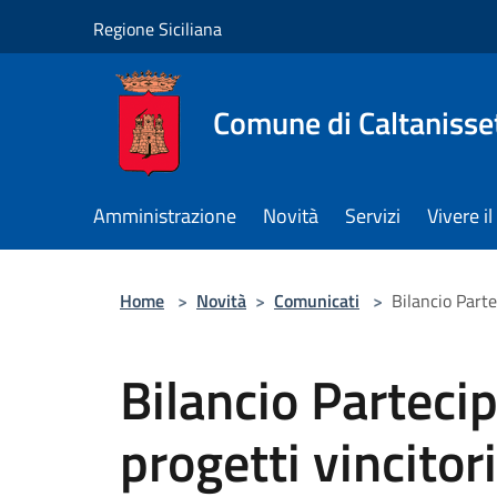
Salta al contenuto principale
Regione Siciliana
Comune di Caltanisse
Amministrazione
Novità
Servizi
Vivere 
Home
>
Novità
>
Comunicati
>
Bilancio Parte
Bilancio Partecip
progetti vincitor