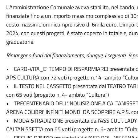
L'Amministrazione Comunale aveva stabilito, nel bando, c
finanziate fino a un importo massimo complessivo di 30mi
costo massimo omnicomprensivo di 6mila euro. L’importo 
2024, con questi progetti, è stato coperto in totale e, du
graduatorie.
Rimangono fuori dal finanziamento, dunque, i seguenti 9 pro
• CARO-VITA_E’ TEMPO DI RISPARMIARE! presentata
APS CULTURA con 72 voti (progetto n.14- ambito “Cultu
• IL TESTO NEL CASSETTO presentata dal TEATRO TA
con 65 voti (progetto n. 4- ambito “Cultura”)
• TRECENTENARIO DELL’INQUISIZIONE A CALTANISSET
ARENA COLIBRI’ INFINITI MONDI DA SCOPRIRE A.P.S. con 4
• MODA &TRADIZIONE presentata dall’ASS.CULT. LADY
CALTANISSETTA con 55 voti (progetto n. 6- ambito “Cultu
• FISCHIO D’INIZIO presentata dall’ASD POL. NISSENA con