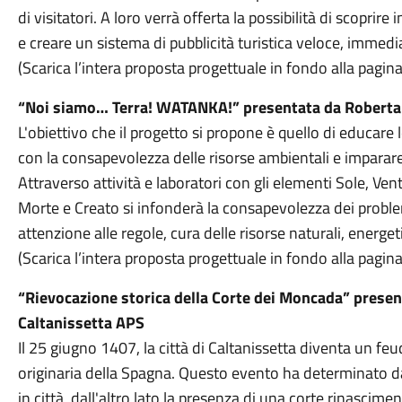
di visitatori. A loro verrà offerta la possibilità di scopr
e creare un sistema di pubblicità turistica veloce, immedi
(Scarica l’intera proposta progettuale in fondo alla pagina
“Noi siamo… Terra! WATANKA!” presentata da Roberta 
L'obiettivo che il progetto si propone è quello di educare 
con la consapevolezza delle risorse ambientali e imparare 
Attraverso attività e laboratori con gli elementi Sole, Ven
Morte e Creato si infonderà la consapevolezza dei probl
attenzione alle regole, cura delle risorse naturali, energet
(Scarica l’intera proposta progettuale in fondo alla pagina
“Rievocazione storica della Corte dei Moncada” presen
Caltanissetta APS
Il 25 giugno 1407, la città di Caltanissetta diventa un f
originaria della Spagna. Questo evento ha determinato da
in città, dall'altro lato la presenza di una corte rinascimen