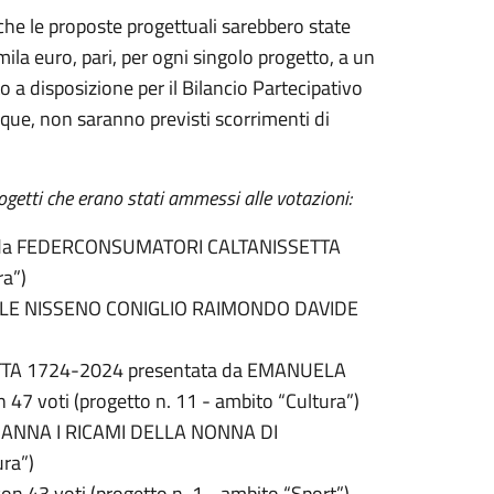
he le proposte progettuali sarebbero state
la euro, pari, per ogni singolo progetto, a un
a disposizione per il Bilancio Partecipativo
nque, non saranno previsti scorrimenti di
getti che erano stati ammessi alle votazioni:
 da FEDERCONSUMATORI CALTANISSETTA
ra”)
BILE NISSENO CONIGLIO RAIMONDO DAVIDE
TA 1724-2024 presentata da EMANUELA
7 voti (progetto n. 11 - ambito “Cultura”)
 ANNA I RICAMI DELLA NONNA DI
ra”)
 43 voti (progetto n. 1 - ambito “Sport”)