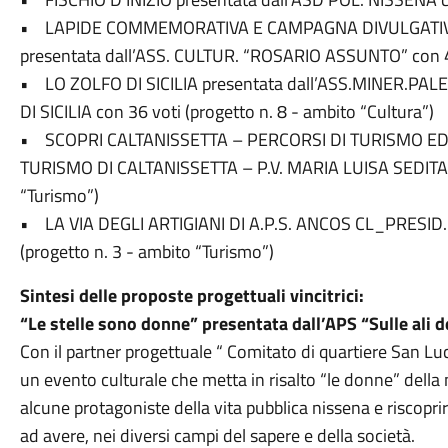
• LAPIDE COMMEMORATIVA E CAMPAGNA DIVULGATIV
presentata dall’ASS. CULTUR. “ROSARIO ASSUNTO” con 42 
• LO ZOLFO DI SICILIA presentata dall’ASS.MINER.P
DI SICILIA con 36 voti (progetto n. 8 - ambito “Cultura”)
• SCOPRI CALTANISSETTA – PERCORSI DI TURISMO EDU
TURISMO DI CALTANISSETTA – P.V. MARIA LUISA SEDITA c
“Turismo”)
• LA VIA DEGLI ARTIGIANI DI A.P.S. ANCOS CL_PRESID
(progetto n. 3 - ambito “Turismo”)
Sintesi delle proposte progettuali vincitrici:
“Le stelle sono donne” presentata dall’APS “Sulle ali d
Con il partner progettuale “ Comitato di quartiere San Luc
un evento culturale che metta in risalto “le donne” della 
alcune protagoniste della vita pubblica nissena e riscopr
ad avere, nei diversi campi del sapere e della società.