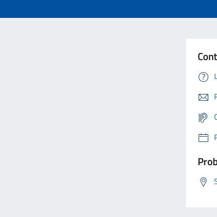
Cont
Prob