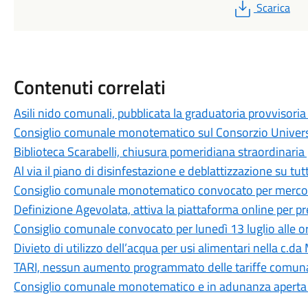
PDF
Scarica
Contenuti correlati
Asili nido comunali, pubblicata la graduatoria provvisor
Consiglio comunale monotematico sul Consorzio Universit
Biblioteca Scarabelli, chiusura pomeridiana straordinaria 
Al via il piano di disinfestazione e deblattizzazione su tut
Consiglio comunale monotematico convocato per mercoled
Definizione Agevolata, attiva la piattaforma online per 
Consiglio comunale convocato per lunedì 13 luglio alle o
Divieto di utilizzo dell’acqua per usi alimentari nella c.da
TARI, nessun aumento programmato delle tariffe comuna
Consiglio comunale monotematico e in adunanza aperta su