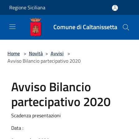
Salta al contenuto principale
Regione Siciliana
Comune di Caltanissetta
Home
>
Novità
>
Avvisi
>
Avviso Bilancio partecipativo 2020
Avviso Bilancio
partecipativo 2020
Scadenza presentazioni
Data :