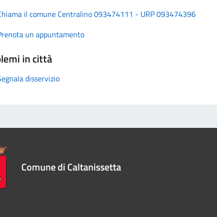
Chiama il comune Centralino 093474111 - URP 093474396
Prenota un appuntamento
lemi in città
Segnala disservizio
Comune di Caltanissetta