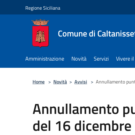
Salta al contenuto principale
Regione Siciliana
Comune di Caltanisse
Amministrazione
Novità
Servizi
Vivere 
Home
>
Novità
>
Avvisi
>
Annullamento punt
Annullamento pu
del 16 dicembre