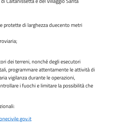
 di Caltanissetta e del Villaggio Santa
ree protette di larghezza duecento metri
roviaria;
tori dei terreni, nonché degli esecutori
tali, programmare attentamente le attività di
ria vigilanza durante le operazioni,
rollare i fuochi e limitare la possibilità che
zionali:
necivile.gov.it