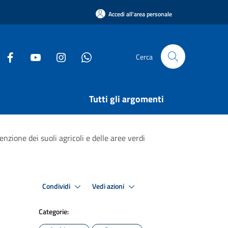
Accedi all'area personale
Cerca
Tutti gli argomenti
zione dei suoli agricoli e delle aree verdi
Condividi
Vedi azioni
Categorie: