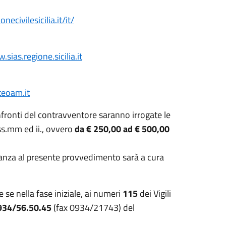
ecivilesicilia.it/it/
sias.regione.sicilia.it
eoam.it
nfronti del contravventore saranno irrogate le
 ss.mm ed ii., ovvero
da € 250,00 ad € 500,00
vanza al presente provvedimento sarà a cura
e se nella fase iniziale, ai numeri
115
dei Vigili
934/56.50.45
(fax 0934/21743) del