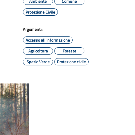
Ambiente
Comune
Protezione Civile
Argomenti:
Accesso all'informazione
Agricoltura
Foreste
Spazio Verde
Protezione civile