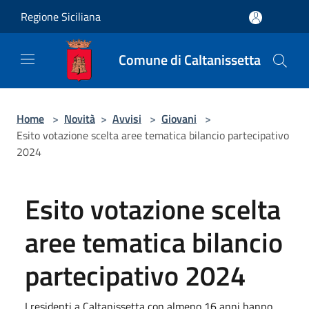
Salta al contenuto principale
Regione Siciliana
Comune di Caltanissetta
Home
>
Novità
>
Avvisi
>
Giovani
>
Esito votazione scelta aree tematica bilancio partecipativo
2024
Esito votazione scelta
aree tematica bilancio
partecipativo 2024
I residenti a Caltanissetta con almeno 16 anni hanno