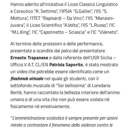
Hanno aderito all’iniziativa il Liceo Classico Linguistico
e Coreutico “R. Settimo”, l’IPSIA “G.Galilei”, l’IIS “S.
Mottura”, l’ITET “Rapisardi – Da Vinci”, l’IIS “Manzoni-
Juvara”, il Liceo Scientifico “A.Volta”, l’IIS “L.Russo”, l’IC
“M.L.King”, l’IC “Caponnetto – Sciascia” e l’IC “V.Veneto”.
Al termine delle proiezioni e delle performance,
presentate e scandite dal palco dal presentatore
Ernesto Trapanese
e dalla referente dell’USR Sicilia –
Ufficio V A.T. CL/EN
Patrizia Saporito
, è stato mostrato
un video che potrebbe essere identificato come un
flashmob virtuale
nel quale gli studenti, con il
sottofondo musicale di “Sei bellissima” di Loredana
Bertè, hanno raccontato la bellezza interiore dell’animo
umano e di una vita che non può essere violata né
fisicamente né emotivamente.
“
L’amministrazione scolastica è sempre presente per azioni
mirate a contrastare il fenomeno della violenza contro le