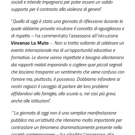
sociali e intende impegnarsi per poter essere un valido
supporto per il contrasto alla violenza di genere
”.
“
Quella di oggi è stata una giornata di riflessione durante la
quale abbiamo provato inculcare il concetto di eguaglianza e
di rispetto
– ha commentato l’assessore all’istruzione
Vincenzo Lo Muto
-.
Non si tratta soltanto di celebrare un
evento internazionale ma di un’opportunità educativa e
formativa. Le donne vanno rispettate e bisogna allontanarsi
dai rapporti malati imparando a cogliere quei piccoli segnali
che lasciano trasparire un sentimento che viene confuso con
l’amore ma, piuttosto, è possesso. Dobbiamo infondere ai
nostri ragazzi il coraggio di parlare dei loro problemi
affidandosi alla famiglia, alla scuola o, nei casi più gravi,
anche alle istituzioni
”.
“
La giornata di oggi non è una semplice manifestazione
pubblica ma un’attività che riteniamo molto importante per
contrastare un fenomeno drammaticamente presente nella
società contemporanea
– ha ribadito l’assessore alla