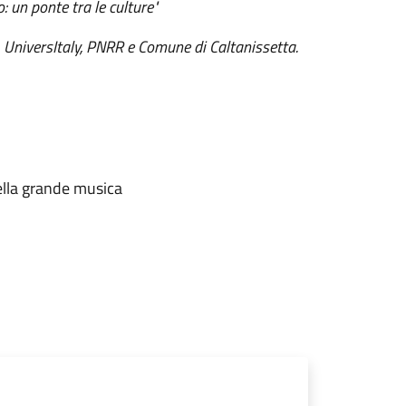
o: un ponte tra le cult
ure"
 UniversItaly, PNRR e Comune di Caltanissetta.
ella grande musica