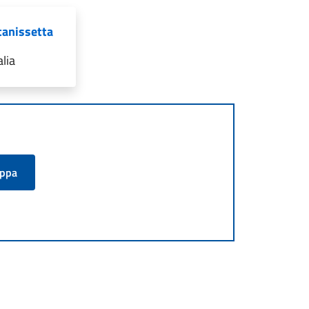
tanissetta
lia
appa