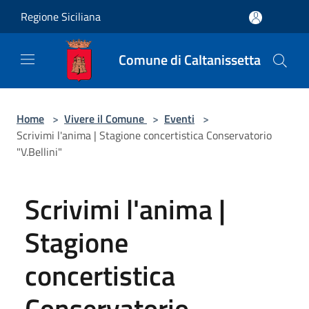
Salta al contenuto principale
Regione Siciliana
Comune di Caltanissetta
Home
>
Vivere il Comune
>
Eventi
>
Scrivimi l'anima | Stagione concertistica Conservatorio
"V.Bellini"
Scrivimi l'anima |
Stagione
concertistica
Conservatorio